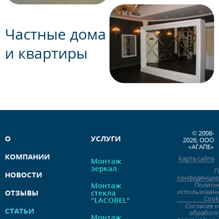
Частные дома
и квартиры
© 2008-
О
УСЛУГИ
2026, ООО
«АГАПЕ»
КОМПАНИИ
Карта сайта
Монтаж
зеркал
П
НОВОСТИ
конфиденциа
Монтаж
Полити
использован
ОТЗЫВЫ
стекла
Cook
"LACOBEL"
Согласие н
СТАТЬИ
обработк
Монтаж