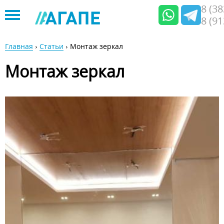
8 (3
8 (9
Jump
to
Главная
›
Статьи
›
Монтаж зеркал
navigation
Вы
Монтаж зеркал
здесь