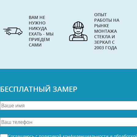
ОПЫТ
ВАМ НЕ
РАБОТЫ НА
НУЖНО
РЫНКЕ
НИКУДА
МОНТАЖА
ЕХАТЬ - МЫ
СТЕКЛА И
ПРИЕДЕМ
ЗЕРКАЛ С
САМИ
2003 ГОДА
БЕСПЛАТНЫЙ ЗАМЕР
Ваше
имя
*
Ваш
телефон
*
Согласие
Соглашаюсь с
политикой конфиденциальности
и
обработко