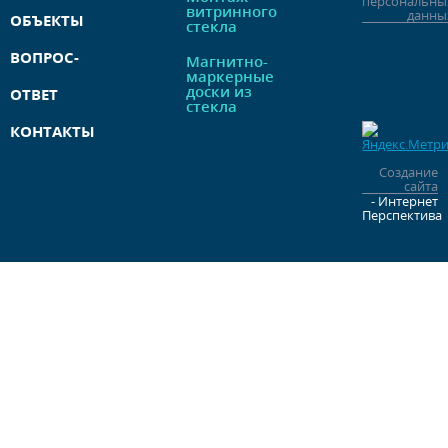
персональны
витринного
данны
ОБЪЕКТЫ
стекла
ВОПРОС-
Магнитно-
маркерные
доски из
ОТВЕТ
стекла
КОНТАКТЫ
Создание
сайта
- Интернет
Перспектива