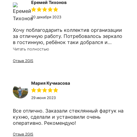
Еремей Тихонов
20 декабря 2023
Хочу поблагодарить коллектив организации
за отличную работу. Потребовалось зеркало
в гостинную, ребёнок таки добрался и
разбил его. Решил заказать заодно и в
Читать полностью
ванную. Оперативно приехали сотрудники,
замеряли, соорентировали по времени. Цена
Отзыв 2GIS
более чем приятно удивила, все в срок, в
размер и выгодно!
Мария Кучмасова
29 июня 2023
Все отлично. Заказали стеклянный фартук на
кухню, сделали и установили очень
оперативно. Рекомендую!
Отзыв 2GIS