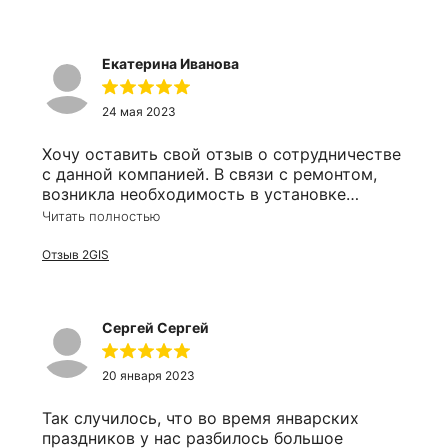
Екатерина Иванова
24 мая 2023
Хочу оставить свой отзыв о сотрудничестве
с данной компанией. В связи с ремонтом,
возникла необходимость в установке
зеркала в ванную комнату. Почитав отзывы,
Читать полностью
решила остановиться именно на этом
производителе и ни сколько об этом не
Отзыв 2GIS
пожалела, хотя ехала к ним аж с левого
берега. Ребята профессионалы в своём деле,
начиная с принятия заказа до установки,
Сергей Сергей
работают чётко, быстро, аккуратно, а цены
их, я думаю, что приятно вас удивят. Мои
ожидания совпали с результатом, я
20 января 2023
осталась очень довольна и за следующим
зеркалом, уже в коридор, обязательно
Так случилось, что во время январских
вернусь только в эту компанию. Спасибо за
праздников у нас разбилось большое