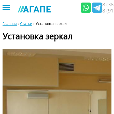
8 (3
8 (9
Jump
to
Главная
›
Статьи
›
Установка зеркал
navigation
Вы
Установка зеркал
здесь