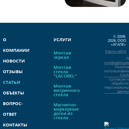
© 2008-
О
УСЛУГИ
2026, ООО
«АГАПЕ»
КОМПАНИИ
Карта сайта
Монтаж
зеркал
П
НОВОСТИ
конфиденциа
Монтаж
Полити
использован
ОТЗЫВЫ
стекла
Cook
"LACOBEL"
Согласие н
СТАТЬИ
обработк
Монтаж
персональны
витринного
данны
ОБЪЕКТЫ
стекла
ВОПРОС-
Магнитно-
маркерные
доски из
ОТВЕТ
стекла
КОНТАКТЫ