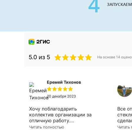
4
ЗАПУСКАЕМ
5.0
из 5
На основе
14
оцено
Еремей Тихонов
20 декабря 2023
Хочу поблагодарить
Все о
коллектив организации за
стекл
отличную работу.
сдела
Потребовалось зеркало в
опера
Читать полностью
Читать