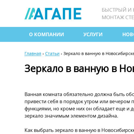
Jump
БЫСТРЫЙ И
to
МОНТАЖ СТЕ
navigation
О КОМПАНИИ
УСЛУГИ
НОВ
Главное
меню
Главная
›
Статьи
›
Зеркало в ванную в Новосибирск
Вы
Зеркало в ванную в Но
здесь
Ванная комната обязательно должна быть обо
привести себя в порядок утром или вечером 
функциями, но кроме них он обладает еще и 
зеркало значимым элементом дизайна.
Как выбрать зеркало в ванную в Новосибирске 