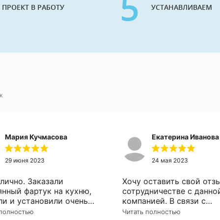
5
 ПРОЕКТ В РАБОТУ
УСТАНАВЛИВАЕМ
к
Мария Кучмасова
Екатерина Иванова
29 июня 2023
24 мая 2023
тлично. Заказали
Хочу оставить свой отз
янный фартук на кухню,
сотрудничестве с данно
ли и установили очень
компанией. В связи с
тивно. Рекомендую!
ремонтом, возникла
 полностью
Читать полностью