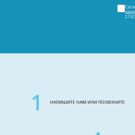
*
Согласи
Сог
*
дан
2132
1
НАПИШИТЕ НАМ ИЛИ ПОЗВОНИТЕ