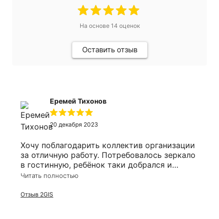
На основе
14
оценок
Оставить отзыв
Еремей Тихонов
20 декабря 2023
Хочу поблагодарить коллектив организации
за отличную работу. Потребовалось зеркало
в гостинную, ребёнок таки добрался и
разбил его. Решил заказать заодно и в
Читать полностью
ванную. Оперативно приехали сотрудники,
замеряли, соорентировали по времени. Цена
Отзыв 2GIS
более чем приятно удивила, все в срок, в
размер и выгодно!