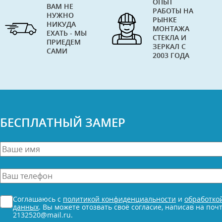
ОПЫТ
ВАМ НЕ
РАБОТЫ НА
НУЖНО
РЫНКЕ
НИКУДА
МОНТАЖА
ЕХАТЬ - МЫ
СТЕКЛА И
ПРИЕДЕМ
ЗЕРКАЛ С
САМИ
2003 ГОДА
БЕСПЛАТНЫЙ ЗАМЕР
Ваше
имя
*
Ваш
телефон
*
Согласие
Соглашаюсь с
политикой конфиденциальности
и
обработко
*
данных
. Вы можете отозвать своё согласие, написав на поч
2132520@mail.ru.