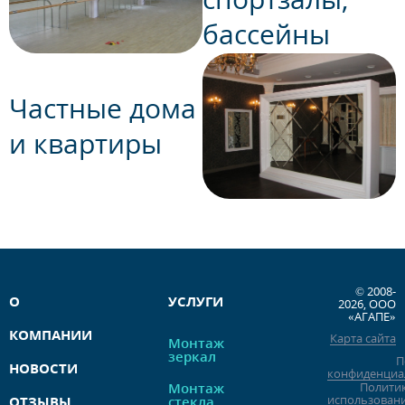
бассейны
Частные дома
и квартиры
© 2008-
О
УСЛУГИ
2026, ООО
«АГАПЕ»
КОМПАНИИ
Карта сайта
Монтаж
зеркал
П
НОВОСТИ
конфиденциа
Монтаж
Полити
использован
ОТЗЫВЫ
стекла