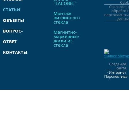
Cook
"LACOBEL"
Согласие н
СТАТЬИ
обработк
Монтаж
персональны
витринного
данны
ОБЪЕКТЫ
стекла
ВОПРОС-
Магнитно-
маркерные
доски из
ОТВЕТ
стекла
КОНТАКТЫ
Создание
сайта
- Интернет
Перспектива