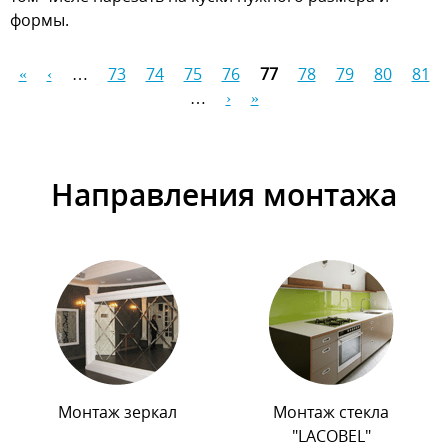
формы.
«
‹
…
73
74
75
76
77
78
79
80
81
Страницы
…
›
»
Направления монтажа
Монтаж зеркал
Монтаж стекла
"LACOBEL"