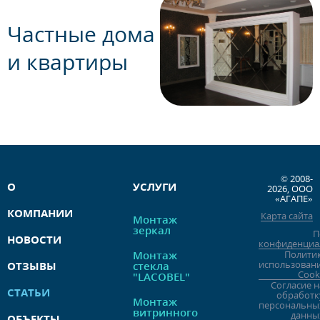
Частные дома
и квартиры
© 2008-
О
УСЛУГИ
2026, ООО
«АГАПЕ»
КОМПАНИИ
Карта сайта
Монтаж
зеркал
П
НОВОСТИ
конфиденциа
Монтаж
Полити
использован
ОТЗЫВЫ
стекла
Cook
"LACOBEL"
Согласие н
СТАТЬИ
обработк
Монтаж
персональны
витринного
данны
ОБЪЕКТЫ