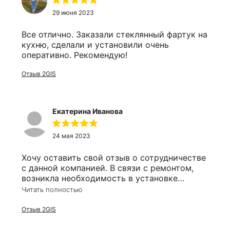
29 июня 2023
Все отлично. Заказали стеклянный фартук на
кухню, сделали и установили очень
оперативно. Рекомендую!
Отзыв 2GIS
Екатерина Иванова
24 мая 2023
Хочу оставить свой отзыв о сотрудничестве
с данной компанией. В связи с ремонтом,
возникла необходимость в установке
зеркала в ванную комнату. Почитав отзывы,
Читать полностью
решила остановиться именно на этом
производителе и ни сколько об этом не
Отзыв 2GIS
пожалела, хотя ехала к ним аж с левого
берега. Ребята профессионалы в своём деле,