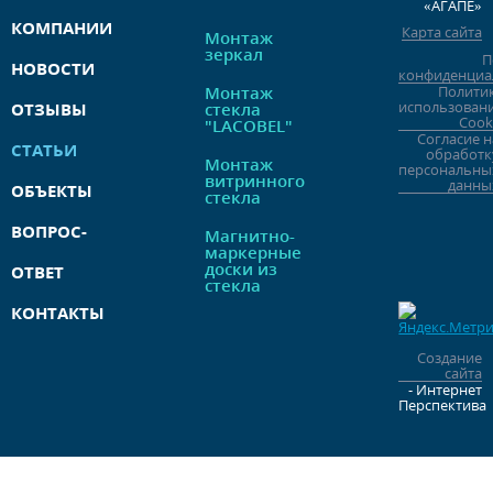
«АГАПЕ»
КОМПАНИИ
Карта сайта
Монтаж
зеркал
П
НОВОСТИ
конфиденциа
Монтаж
Полити
использован
ОТЗЫВЫ
стекла
Cook
"LACOBEL"
Согласие н
СТАТЬИ
обработк
Монтаж
персональны
витринного
данны
ОБЪЕКТЫ
стекла
ВОПРОС-
Магнитно-
маркерные
доски из
ОТВЕТ
стекла
КОНТАКТЫ
Создание
сайта
- Интернет
Перспектива