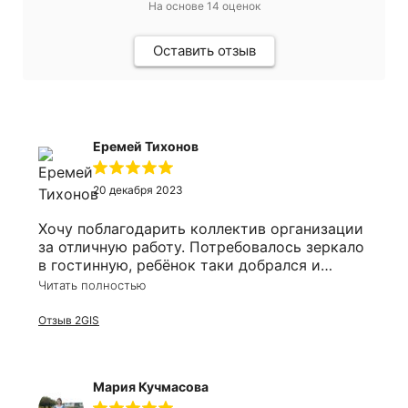
На основе
14
оценок
Оставить отзыв
Еремей Тихонов
20 декабря 2023
Хочу поблагодарить коллектив организации
за отличную работу. Потребовалось зеркало
в гостинную, ребёнок таки добрался и
разбил его. Решил заказать заодно и в
Читать полностью
ванную. Оперативно приехали сотрудники,
замеряли, соорентировали по времени. Цена
Отзыв 2GIS
более чем приятно удивила, все в срок, в
размер и выгодно!
Мария Кучмасова