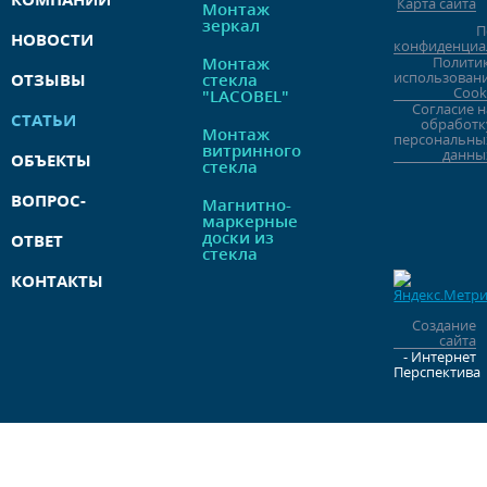
Карта сайта
Монтаж
зеркал
П
НОВОСТИ
конфиденциа
Монтаж
Полити
использован
ОТЗЫВЫ
стекла
Cook
"LACOBEL"
Согласие н
СТАТЬИ
обработк
Монтаж
персональны
витринного
данны
ОБЪЕКТЫ
стекла
ВОПРОС-
Магнитно-
маркерные
доски из
ОТВЕТ
стекла
КОНТАКТЫ
Создание
сайта
- Интернет
Перспектива