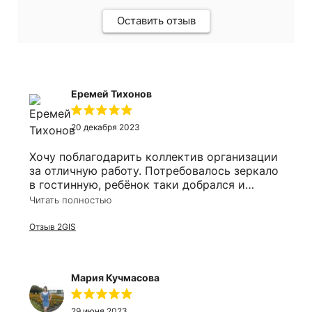
Оставить отзыв
Еремей Тихонов
20 декабря 2023
Хочу поблагодарить коллектив организации
за отличную работу. Потребовалось зеркало
в гостинную, ребёнок таки добрался и
разбил его. Решил заказать заодно и в
Читать полностью
ванную. Оперативно приехали сотрудники,
замеряли, соорентировали по времени. Цена
Отзыв 2GIS
более чем приятно удивила, все в срок, в
размер и выгодно!
Мария Кучмасова
29 июня 2023