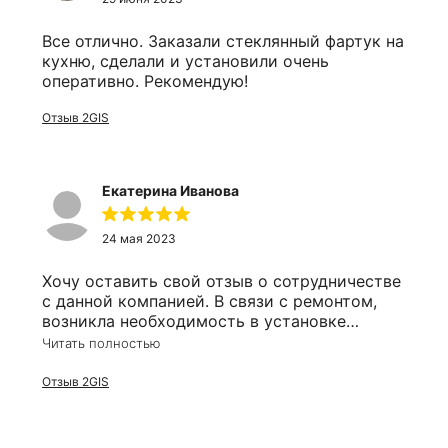
Все отлично. Заказали стеклянный фартук на
кухню, сделали и установили очень
оперативно. Рекомендую!
Отзыв 2GIS
Екатерина Иванова
24 мая 2023
Хочу оставить свой отзыв о сотрудничестве
с данной компанией. В связи с ремонтом,
возникла необходимость в установке
зеркала в ванную комнату. Почитав отзывы,
Читать полностью
решила остановиться именно на этом
производителе и ни сколько об этом не
Отзыв 2GIS
пожалела, хотя ехала к ним аж с левого
берега. Ребята профессионалы в своём деле,
начиная с принятия заказа до установки,