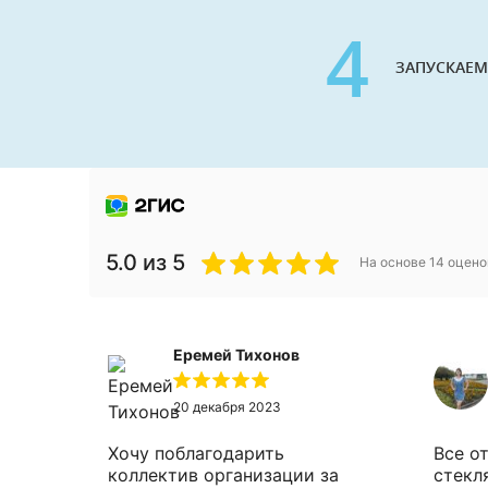
4
ЗАПУСКАЕМ
5.0
из 5
На основе
14
оцено
Еремей Тихонов
20 декабря 2023
Хочу поблагодарить
Все о
коллектив организации за
стекл