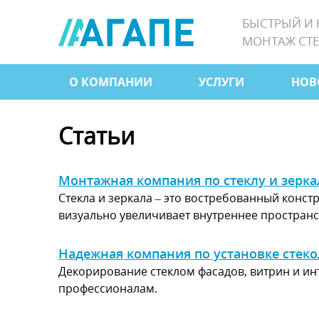
Jump
БЫСТРЫЙ И
to
МОНТАЖ СТЕ
navigation
О КОМПАНИИ
УСЛУГИ
НОВ
Главное
меню
Статьи
Монтажная компания по стеклу и зерк
Стекла и зеркала – это востребованный конс
визуально увеличивает внутреннее пространст
Надежная компания по установке стеко
Декорирование стеклом фасадов, витрин и ин
профессионалам.