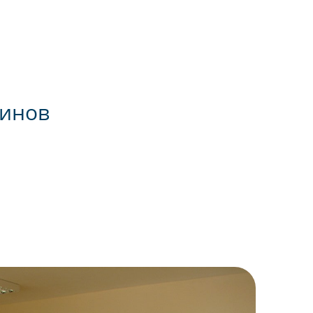
быстро, качественно, даже не
оставив после себя какого-
либо мусора. Были
переживания, что в
помещении будет стоять
запах от клея , но и тут не
почувствовали никакого
дискомфорта, одним словом,
зинов
качественные материалы -
качественная работа. Дали
гарантию 2 года.