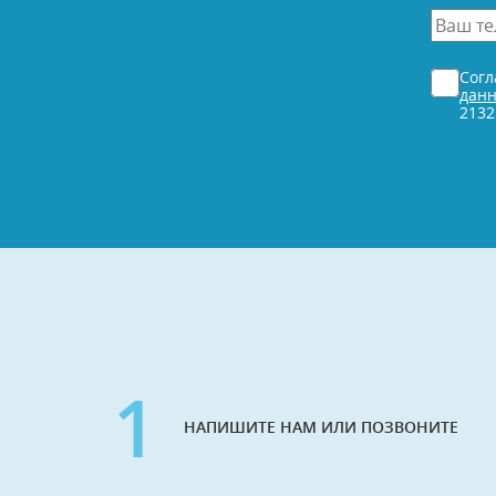
*
Ваш
телефо
*
Согласи
Сог
*
дан
2132
1
НАПИШИТЕ НАМ ИЛИ ПОЗВОНИТЕ