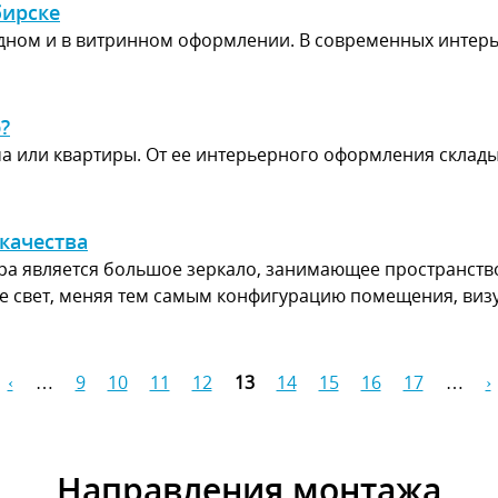
бирске
адном и в витринном оформлении. В современных интер
?
а или квартиры. От ее интерьерного оформления склады
качества
 является большое зеркало, занимающее пространство 
е свет, меняя тем самым конфигурацию помещения, ви
‹
…
9
10
11
12
13
14
15
16
17
…
›
Направления монтажа