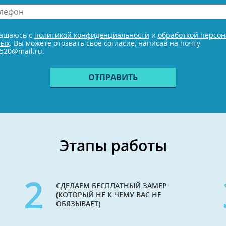
н
е
лашаюсь с
политикой конфиденциальности
и
обработкой персо
ных
. Вы можете отозвать своё согласие, написав на почту
520@mail.ru.
Этапы работы
2
СДЕЛАЕМ БЕСПЛАТНЫЙ ЗАМЕР
(КОТОРЫЙ НЕ К ЧЕМУ ВАС НЕ
ОБЯЗЫВАЕТ)