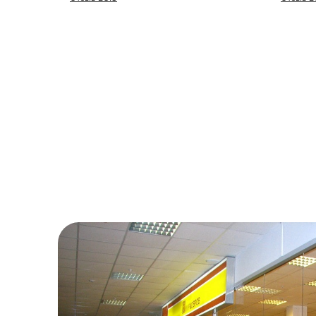
заказать заодно и в ванную.
Оперативно приехали
сотрудники, замеряли,
соорентировали по времени.
Цена более чем приятно
удивила, все в срок, в размер
и выгодно!