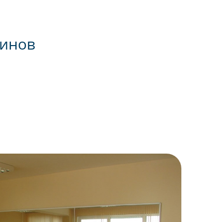
помещении будет стоять
запах от клея , но и тут не
почувствовали никакого
дискомфорта, одним словом,
зинов
качественные материалы -
качественная работа. Дали
гарантию 2 года.