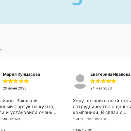
к
Мария Кучмасова
Екатерина Иванова
29 июня 2023
24 мая 2023
тлично. Заказали
Хочу оставить свой отз
янный фартук на кухню,
сотрудничестве с данно
ли и установили очень
компанией. В связи с
тивно. Рекомендую!
ремонтом, возникла
 полностью
Читать полностью
необходимость в устано
зеркала в ванную комнат
GIS
Отзыв 2GIS