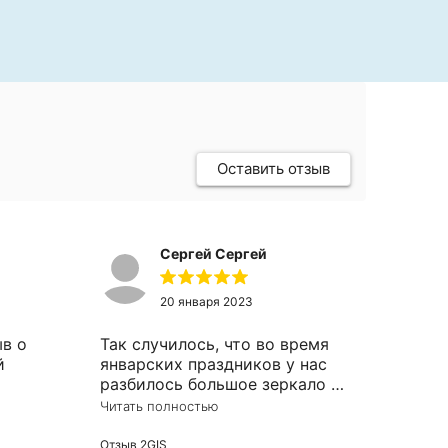
Оставить отзыв
Сергей Сергей
20 января 2023
ыв о
Так случилось, что во время
й
январских праздников у нас
разбилось большое зеркало в
примерочной - возникла
Читать полностью
вке
необходимость в срочном
у.
изготовлении и монтаже
Отзыв 2GIS