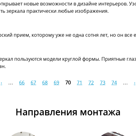
открывает новые возможности в дизайне интерьеров. Уз
сть зеркала практически любые изображения.
ский прием, которому уже не одна сотня лет, но он все
ркал пользуются модели круглой формы. Приятные глаз
ан.
‹
…
66
67
68
69
70
71
72
73
74
…
›
Направления монтажа