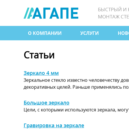
Jump
БЫСТРЫЙ И
to
МОНТАЖ СТЕ
navigation
О КОМПАНИИ
УСЛУГИ
НОВ
Главное
меню
Статьи
Зеркало 4 мм
Зеркальное стекло известно человечеству до
декоративных целей. Раньше применялись пол
Большое зеркало
Цели, с которыми используются зеркала, могу
Гравировка на зеркале