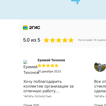
5.0
из 5
На основе
14
оцено
Еремей Тихонов
20 декабря 2023
Хочу поблагодарить
Все о
коллектив организации за
стекл
отличную работу.
сдела
Потребовалось зеркало в
опера
Читать полностью
Читать
гостинную, ребёнок таки
добрался и разбил его. Решил
Отзыв 2GIS
Отзыв 2