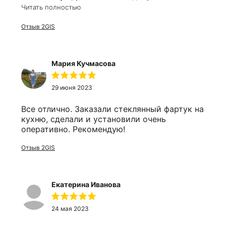
разбил его. Решил заказать заодно и в
Читать полностью
ванную. Оперативно приехали сотрудники,
замеряли, соорентировали по времени. Цена
Отзыв 2GIS
более чем приятно удивила, все в срок, в
размер и выгодно!
Мария Кучмасова
29 июня 2023
Все отлично. Заказали стеклянный фартук на
кухню, сделали и установили очень
оперативно. Рекомендую!
Отзыв 2GIS
Екатерина Иванова
24 мая 2023