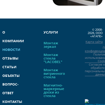
© 2008-
О
УСЛУГИ
2026, ООО
«АГАПЕ»
КОМПАНИИ
Карта сайта
Монтаж
зеркал
П
НОВОСТИ
конфиденциа
Монтаж
Полити
использован
ОТЗЫВЫ
стекла
Cook
"LACOBEL"
Согласие н
СТАТЬИ
обработк
Монтаж
персональны
витринного
данны
ОБЪЕКТЫ
стекла
ВОПРОС-
Магнитно-
маркерные
доски из
ОТВЕТ
стекла
КОНТАКТЫ