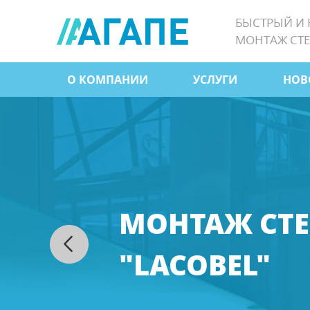
Jump
БЫСТРЫЙ И
to
МОНТАЖ СТЕ
navigation
О КОМПАНИИ
УСЛУГИ
НОВ
Главное
меню
МОНТАЖ СТ
"LACOBEL"