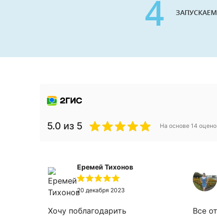
4
ЗАПУСКАЕМ
5.0
из 5
На основе
14
оцено
Еремей Тихонов
20 декабря 2023
Хочу поблагодарить
Все о