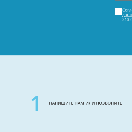
телефо
*
Согласи
Сог
*
дан
2132
1
НАПИШИТЕ НАМ ИЛИ ПОЗВОНИТЕ