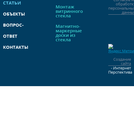
СТАТЬИ
обработк
Монтаж
персональны
витринного
данны
ОБЪЕКТЫ
стекла
ВОПРОС-
Магнитно-
маркерные
доски из
ОТВЕТ
стекла
КОНТАКТЫ
Создание
сайта
- Интернет
Перспектива