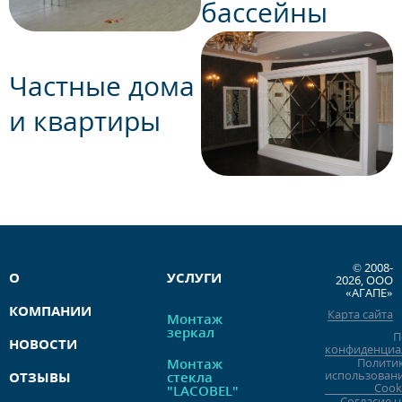
бассейны
Частные дома
и квартиры
© 2008-
О
УСЛУГИ
2026, ООО
«АГАПЕ»
КОМПАНИИ
Карта сайта
Монтаж
зеркал
П
НОВОСТИ
конфиденциа
Монтаж
Полити
использован
ОТЗЫВЫ
стекла
Cook
"LACOBEL"
Согласие н