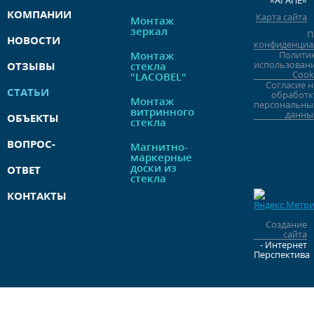
«АГАПЕ»
КОМПАНИИ
Карта сайта
Монтаж
зеркал
П
НОВОСТИ
конфиденциа
Монтаж
Полити
использован
ОТЗЫВЫ
стекла
Cook
"LACOBEL"
Согласие н
СТАТЬИ
обработк
Монтаж
персональны
витринного
данны
ОБЪЕКТЫ
стекла
ВОПРОС-
Магнитно-
маркерные
доски из
ОТВЕТ
стекла
КОНТАКТЫ
Создание
сайта
- Интернет
Перспектива