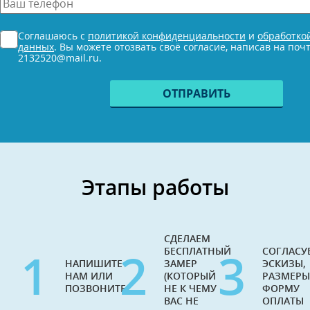
Ваш
телефон
*
Согласие
Соглашаюсь с
политикой конфиденциальности
и
обработко
*
данных
. Вы можете отозвать своё согласие, написав на поч
2132520@mail.ru.
Этапы работы
СДЕЛАЕМ
1
2
3
БЕСПЛАТНЫЙ
СОГЛАСУ
НАПИШИТЕ
ЗАМЕР
ЭСКИЗЫ,
НАМ ИЛИ
(КОТОРЫЙ
РАЗМЕРЫ
ПОЗВОНИТЕ
НЕ К ЧЕМУ
ФОРМУ
ВАС НЕ
ОПЛАТЫ