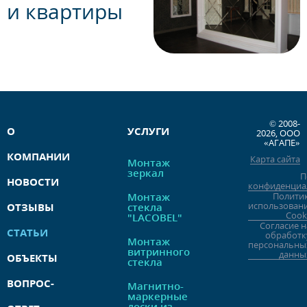
и квартиры
© 2008-
О
УСЛУГИ
2026, ООО
«АГАПЕ»
КОМПАНИИ
Карта сайта
Монтаж
зеркал
П
НОВОСТИ
конфиденциа
Монтаж
Полити
использован
ОТЗЫВЫ
стекла
Cook
"LACOBEL"
Согласие н
СТАТЬИ
обработк
Монтаж
персональны
витринного
данны
ОБЪЕКТЫ
стекла
ВОПРОС-
Магнитно-
маркерные
доски из