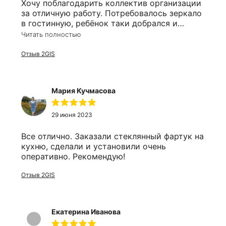
Хочу поблагодарить коллектив организации
за отличную работу. Потребовалось зеркало
в гостинную, ребёнок таки добрался и
разбил его. Решил заказать заодно и в
Читать полностью
ванную. Оперативно приехали сотрудники,
замеряли, соорентировали по времени. Цена
Отзыв 2GIS
более чем приятно удивила, все в срок, в
размер и выгодно!
Мария Кучмасова
29 июня 2023
Все отлично. Заказали стеклянный фартук на
кухню, сделали и установили очень
оперативно. Рекомендую!
Отзыв 2GIS
Екатерина Иванова