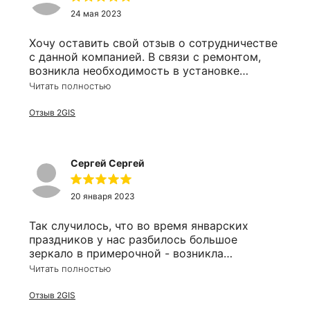
24 мая 2023
Хочу оставить свой отзыв о сотрудничестве
с данной компанией. В связи с ремонтом,
возникла необходимость в установке
зеркала в ванную комнату. Почитав отзывы,
Читать полностью
решила остановиться именно на этом
производителе и ни сколько об этом не
Отзыв 2GIS
пожалела, хотя ехала к ним аж с левого
берега. Ребята профессионалы в своём деле,
начиная с принятия заказа до установки,
Сергей Сергей
работают чётко, быстро, аккуратно, а цены
их, я думаю, что приятно вас удивят. Мои
ожидания совпали с результатом, я
20 января 2023
осталась очень довольна и за следующим
зеркалом, уже в коридор, обязательно
Так случилось, что во время январских
вернусь только в эту компанию. Спасибо за
праздников у нас разбилось большое
вашу работу!
зеркало в примерочной - возникла
необходимость в срочном изготовлении и
Читать полностью
монтаже зеркала взамен разбившегося. В
результате поиска различных предложений
Отзыв 2GIS
в интернете остановил выбор на данной