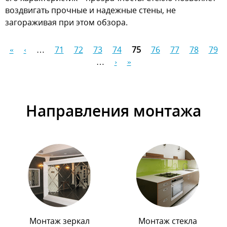
воздвигать прочные и надежные стены, не
загораживая при этом обзора.
«
‹
…
71
72
73
74
75
76
77
78
79
Страницы
…
›
»
Направления монтажа
Монтаж зеркал
Монтаж стекла