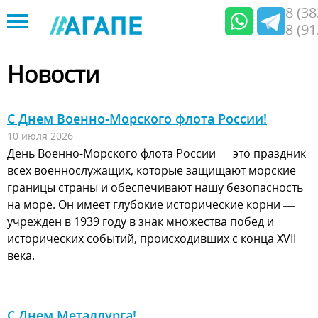
8 (3
8 (9
Jump
to
Новости
navigation
С Днем Военно-Морского флота России!
10 июля 2026
День Военно-Морского флота России — это праздник
всех военнослужащих, которые защищают морские
границы страны и обеспечивают нашу безопасность
на море. Он имеет глубокие исторические корни —
учрежден в 1939 году в знак множества побед и
исторических событий, происходивших с конца XVII
века.
С Днем Металлурга!