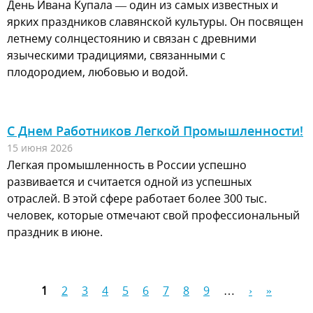
День Ивана Купала — один из самых известных и
ярких праздников славянской культуры. Он посвящен
летнему солнцестоянию и связан с древними
языческими традициями, связанными с
плодородием, любовью и водой.
С Днем Работников Легкой Промышленности!
15 июня 2026
Легкая промышленность в России успешно
развивается и считается одной из успешных
отраслей. В этой сфере работает более 300 тыс.
человек, которые отмечают свой профессиональный
праздник в июне.
1
2
3
4
5
6
7
8
9
…
›
»
Страницы