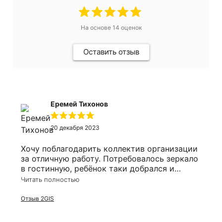
На основе
14
оценок
Оставить отзыв
Еремей Тихонов
20 декабря 2023
Хочу поблагодарить коллектив организации
за отличную работу. Потребовалось зеркало
в гостинную, ребёнок таки добрался и
разбил его. Решил заказать заодно и в
Читать полностью
ванную. Оперативно приехали сотрудники,
замеряли, соорентировали по времени. Цена
Отзыв 2GIS
более чем приятно удивила, все в срок, в
размер и выгодно!