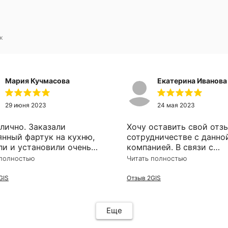
к
Мария Кучмасова
Екатерина Иванова
29 июня 2023
24 мая 2023
тлично. Заказали
Хочу оставить свой отз
янный фартук на кухню,
сотрудничестве с данно
ли и установили очень
компанией. В связи с
тивно. Рекомендую!
ремонтом, возникла
 полностью
Читать полностью
необходимость в устано
зеркала в ванную комнат
GIS
Отзыв 2GIS
Почитав отзывы, решил
остановиться именно на
производителе и ни ско
Еще
об этом не пожалела, хо