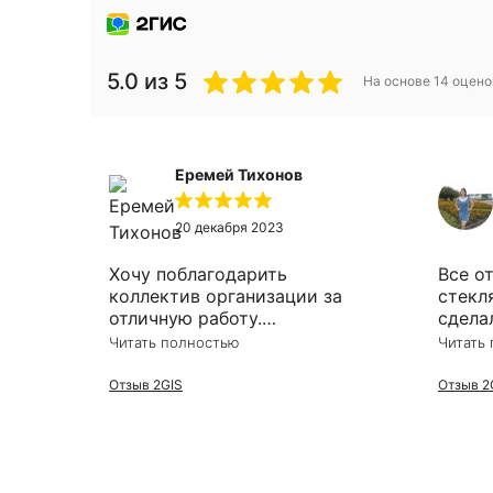
5.0
из 5
На основе
14
оцено
Еремей Тихонов
20 декабря 2023
Хочу поблагодарить
Все о
коллектив организации за
стекл
отличную работу.
сдела
Потребовалось зеркало в
опера
Читать полностью
Читать
гостинную, ребёнок таки
добрался и разбил его. Решил
Отзыв 2GIS
Отзыв 2
заказать заодно и в ванную.
Оперативно приехали
сотрудники, замеряли,
соорентировали по времени.