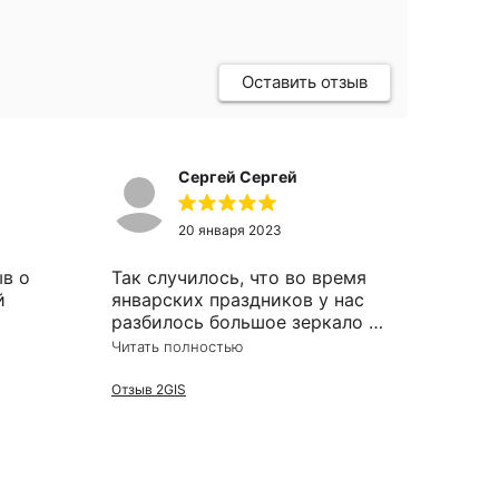
Оставить отзыв
Сергей Сергей
20 января 2023
ыв о
Так случилось, что во время
й
январских праздников у нас
разбилось большое зеркало в
примерочной - возникла
Читать полностью
вке
необходимость в срочном
у.
изготовлении и монтаже
Отзыв 2GIS
а
зеркала взамен разбившегося.
 этом
В результате поиска
лько
различных предложений в
тя
интернете остановил выбор на