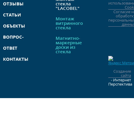
использован
ОТЗЫВЫ
стекла
Cook
"LACOBEL"
Согласие н
СТАТЬИ
обработк
Монтаж
персональны
витринного
данны
ОБЪЕКТЫ
стекла
ВОПРОС-
Магнитно-
маркерные
доски из
ОТВЕТ
стекла
КОНТАКТЫ
Создание
сайта
- Интернет
Перспектива