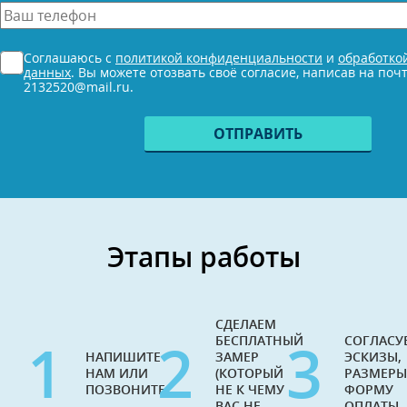
*
Ваш
телефон
*
Согласие
Соглашаюсь с
политикой конфиденциальности
и
обработко
*
данных
. Вы можете отозвать своё согласие, написав на поч
2132520@mail.ru.
Этапы работы
СДЕЛАЕМ
1
2
3
БЕСПЛАТНЫЙ
СОГЛАСУ
НАПИШИТЕ
ЗАМЕР
ЭСКИЗЫ,
НАМ ИЛИ
(КОТОРЫЙ
РАЗМЕРЫ
ПОЗВОНИТЕ
НЕ К ЧЕМУ
ФОРМУ
ВАС НЕ
ОПЛАТЫ