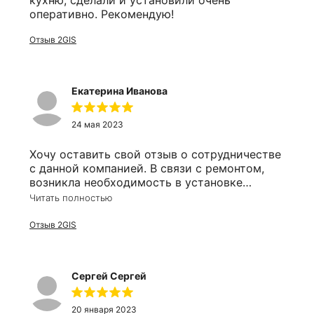
кухню, сделали и установили очень
оперативно. Рекомендую!
Отзыв 2GIS
Екатерина Иванова
24 мая 2023
Хочу оставить свой отзыв о сотрудничестве
с данной компанией. В связи с ремонтом,
возникла необходимость в установке
зеркала в ванную комнату. Почитав отзывы,
Читать полностью
решила остановиться именно на этом
производителе и ни сколько об этом не
Отзыв 2GIS
пожалела, хотя ехала к ним аж с левого
берега. Ребята профессионалы в своём деле,
начиная с принятия заказа до установки,
Сергей Сергей
работают чётко, быстро, аккуратно, а цены
их, я думаю, что приятно вас удивят. Мои
ожидания совпали с результатом, я
20 января 2023