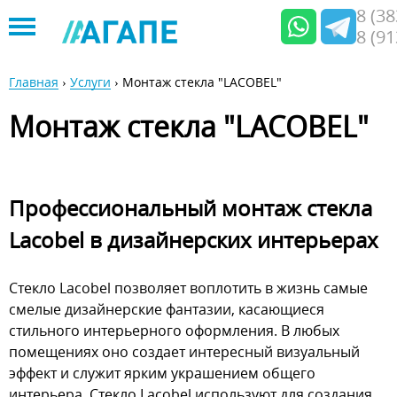
8 (3
8 (9
Jump
to
Главная
›
Услуги
›
Монтаж стекла "LACOBEL"
navigation
Вы
Монтаж стекла "LACOBEL"
здесь
Профессиональный монтаж стекла
Lacobel в дизайнерских интерьерах
Стекло Lacobel позволяет воплотить в жизнь самые
смелые дизайнерские фантазии, касающиеся
стильного интерьерного оформления. В любых
помещениях оно создает интересный визуальный
эффект и служит ярким украшением общего
интерьера. Стекло Lacobel используют для создания