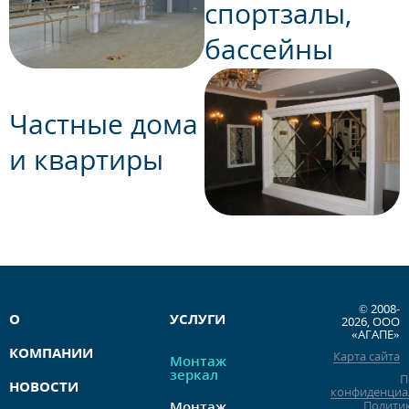
спортзалы,
бассейны
Частные дома
и квартиры
© 2008-
О
УСЛУГИ
2026, ООО
«АГАПЕ»
КОМПАНИИ
Карта сайта
Монтаж
зеркал
П
НОВОСТИ
конфиденциа
Монтаж
Полити