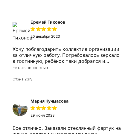
Еремей Тихонов
20 декабря 2023
Хочу поблагодарить коллектив организации
за отличную работу. Потребовалось зеркало
в гостинную, ребёнок таки добрался и
разбил его. Решил заказать заодно и в
Читать полностью
ванную. Оперативно приехали сотрудники,
замеряли, соорентировали по времени. Цена
Отзыв 2GIS
более чем приятно удивила, все в срок, в
размер и выгодно!
Мария Кучмасова
29 июня 2023
Все отлично. Заказали стеклянный фартук на